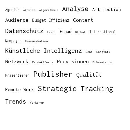
Analyse
Attribution
Agentur
Akquise
Algorithmus
Audience
Content
Budget Effizienz
Datenschutz
Fraud
International
Event
Global
Kampagne
Kommunikation
Künstliche Intelligenz
Lead
Longtail
Netzwerk
Provisionen
Produktfeeds
Präsentation
Publisher
Qualität
Präsentieren
Strategie
Tracking
Remote Work
Trends
Workshop