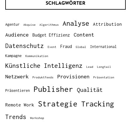
SCHLAGWÖRTER
Analyse
Attribution
Agentur
Akquise
Algorithmus
Audience
Content
Budget Effizienz
Datenschutz
Fraud
International
Event
Global
Kampagne
Kommunikation
Künstliche Intelligenz
Lead
Longtail
Netzwerk
Provisionen
Produktfeeds
Präsentation
Publisher
Qualität
Präsentieren
Strategie
Tracking
Remote Work
Trends
Workshop